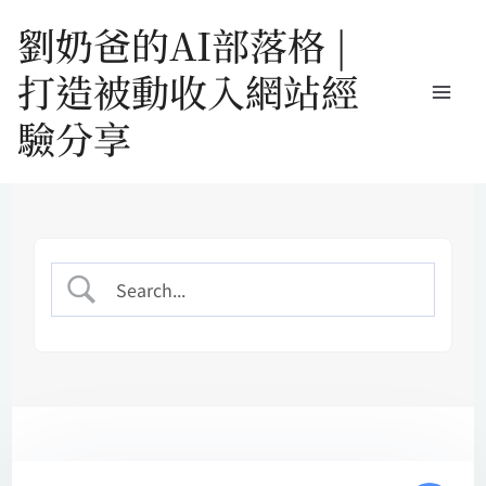
跳
劉奶爸的AI部落格 |
至
打造被動收入網站經
主
驗分享
要
內
容