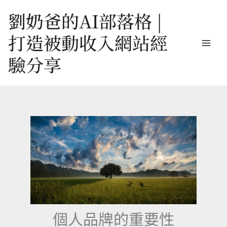
跳
劉奶爸的AI部落格 |
至
打造被動收入網站經
主
驗分享
要
內
容
個人品牌的重要性