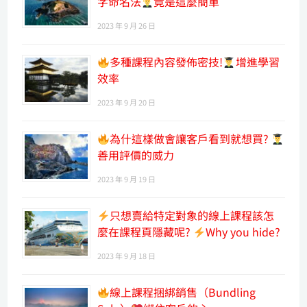
字命名法
竟是這麼簡單
2023 年 9 月 26 日
多種課程內容發佈密技!
增進學習
效率
2023 年 9 月 20 日
為什這樣做會讓客戶看到就想買?
善用評價的威力
2023 年 9 月 19 日
只想賣給特定對象的線上課程該怎
麼在課程頁隱藏呢?
Why you hide?
2023 年 9 月 18 日
線上課程捆綁銷售（Bundling