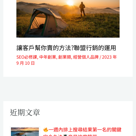
讓客戶幫你賣的方法?聯盟行銷的運用
SEO必修課
,
中年創業
,
創業類
,
經營個人品牌
/
2023 年
9 月 10 日
近期文章
一週內排上搜尋結果第一名的關鍵