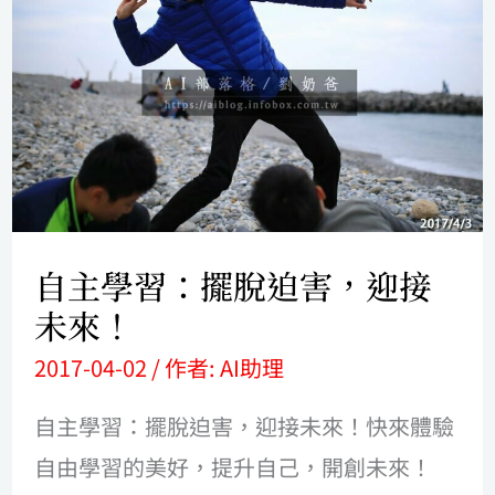
學
習：
擺
脫
迫
害，
迎
自主學習：擺脫迫害，迎接
接
未來！
未
2017-04-02
/ 作者:
AI助理
來！
自主學習：擺脫迫害，迎接未來！快來體驗
自由學習的美好，提升自己，開創未來！