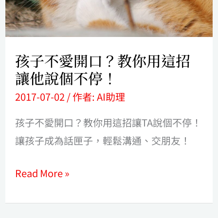
教
截
你
該
用
怎
孩子不愛開口？教你用這招
這
麼
讓他說個不停！
招
辦?
2017-07-02
/ 作者:
AI助理
讓
孩子不愛開口？教你用這招讓TA說個不停！
他
讓孩子成為話匣子，輕鬆溝通、交朋友！
說
個
Read More »
不
停！