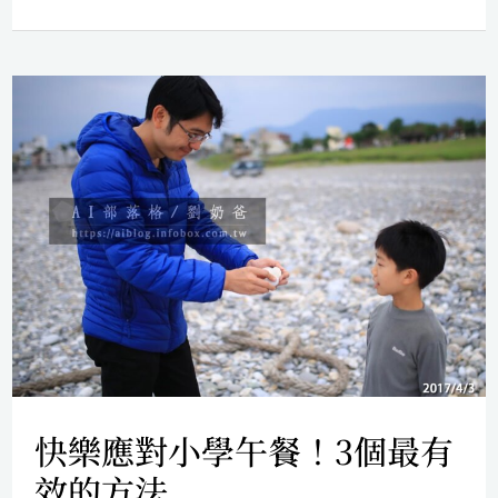
快
樂
應
對
小
學
午
餐！
3
快樂應對小學午餐！3個最有
個
效的方法