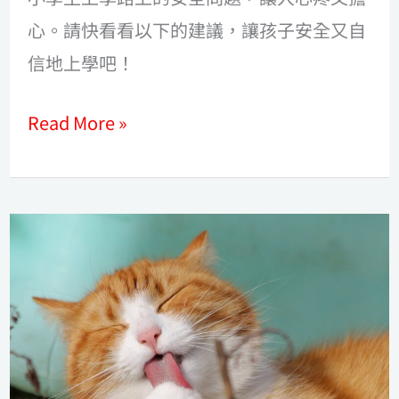
心。請快看看以下的建議，讓孩子安全又自
例
信地上學吧！
如
路
Read More »
途
危
險
孩
或
子
被
不
陌
愛
生
開
人
口？
攔