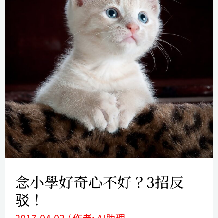
好
奇
心
不
好？
3
招
反
驳！
念小學好奇心不好？3招反
驳！
2017-04-03
/ 作者:
AI助理