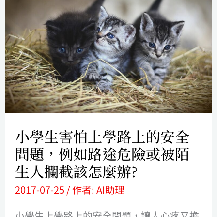
學
生
害
怕
上
學
路
上
小學生害怕上學路上的安全
的
問題，例如路途危險或被陌
安
生人攔截該怎麼辦?
全
2017-07-25
/ 作者:
AI助理
問
小學生上學路上的安全問題，讓人心疼又擔
題，