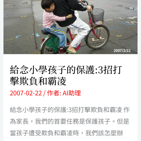
學
孩
子
的
保
護:3
給念小學孩子的保護:3招打
招
擊欺負和霸凌
打
2007-02-22
/ 作者:
AI助理
擊
欺
給念小學孩子的保護:3招打擊欺負和霸凌 作
負
為家長，我們的首要任務是保護孩子。但是
和
當孩子遭受欺負和霸凌時，我們該怎麼辦