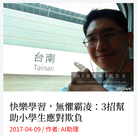
快
樂
學
習，
無
懼
霸
凌：
3
快樂學習，無懼霸凌：3招幫
招
助小學生應對欺負
幫
2017-04-09
/ 作者:
AI助理
助