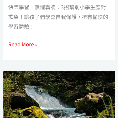
小
快樂學習，無懼霸凌：3招幫助小學生應對
學
欺負！讓孩子們學會自我保護，擁有愉快的
生
學習體驗！
應
Read More »
對
欺
負
讓
孩
子
快
樂