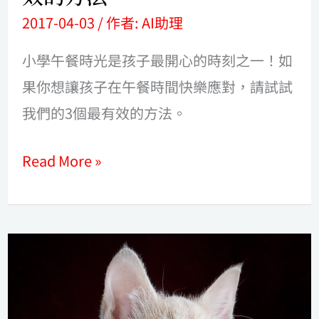
最
2017-04-03
/ 作者:
AI助理
有
效
小學午餐時光是孩子最開心的時刻之一！如
的
果你想讓孩子在午餐時間快樂應對，請試試
方
我們的3個最有效的方法。
法
Read More »
念
小
學