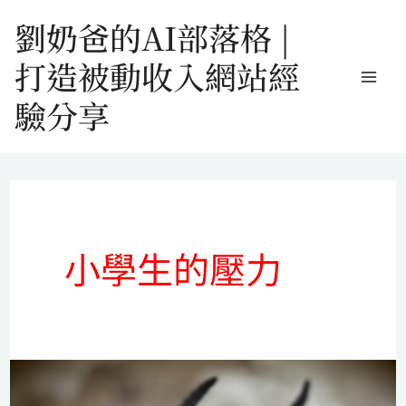
跳
劉奶爸的AI部落格 |
至
打造被動收入網站經
主
驗分享
要
內
容
小學生的壓力
小