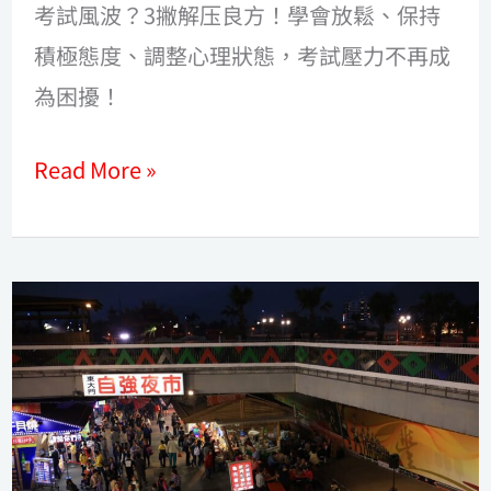
考試風波？3撇解压良方！學會放鬆、保持
積極態度、調整心理狀態，考試壓力不再成
為困擾！
Read More »
快
樂
交
朋
友：