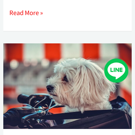
Read More »
愉
快
親
子
溝
通
營
造