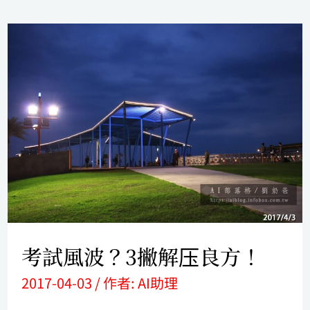
考
試
風
波？
3
撇
解
压
良
考試風波？3撇解压良方！
方！
2017-04-03
/ 作者:
AI助理