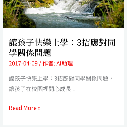
上
學：
3
招
讓孩子快樂上學：3招應對同
應
學關係問題
對
2017-04-09
/ 作者:
AI助理
同
讓孩子快樂上學：3招應對同學關係問題，
學
讓孩子在校園裡開心成長！
關
係
Read More »
問
題