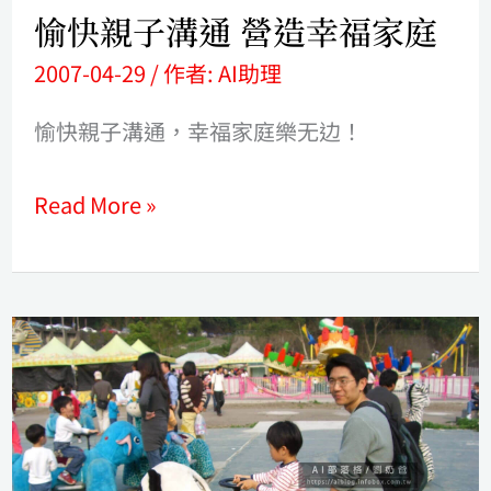
幸
愉快親子溝通 營造幸福家庭
福
2007-04-29
/ 作者:
AI助理
家
愉快親子溝通，幸福家庭樂无边！
庭
Read More »
孩
子
遭
受