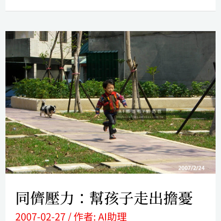
同
儕
壓
力：
幫
孩
子
走
出
同儕壓力：幫孩子走出擔憂
擔
2007-02-27
/ 作者:
AI助理