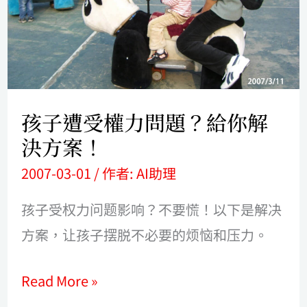
權
力
問
題？
給
孩子遭受權力問題？給你解
你
決方案！
解
2007-03-01
/ 作者:
AI助理
決
方
孩子受权力问题影响？不要慌！以下是解决
案！
方案，让孩子摆脱不必要的烦恼和压力。
Read More »