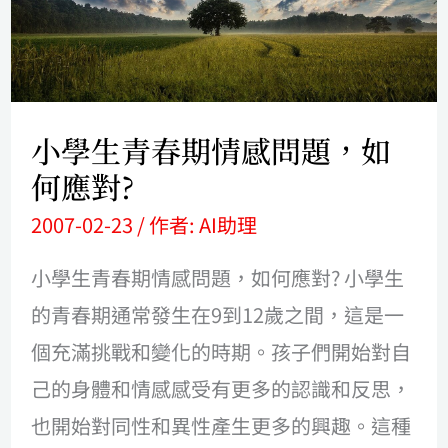
青
春
期
情
小學生青春期情感問題，如
感
何應對?
問
2007-02-23
/ 作者:
AI助理
題，
如
小學生青春期情感問題，如何應對? 小學生
何
的青春期通常發生在9到12歲之間，這是一
應
個充滿挑戰和變化的時期。孩子們開始對自
對?
己的身體和情感感受有更多的認識和反思，
也開始對同性和異性產生更多的興趣。這種