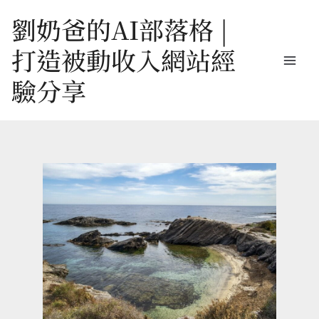
跳
劉奶爸的AI部落格 |
至
打造被動收入網站經
主
驗分享
要
內
容