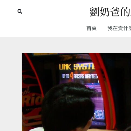
跳
劉奶爸的
搜
至
尋
主
首頁
我在賣什
要
內
容