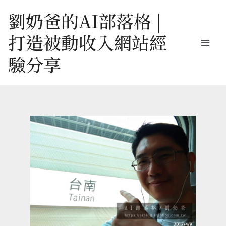
跳
劉奶爸的AI部落格 |
至
打造被動收入網站經
主
驗分享
要
內
容