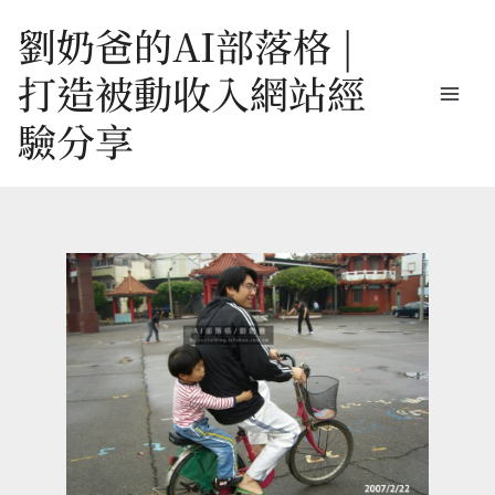
跳
劉奶爸的AI部落格 |
至
打造被動收入網站經
主
驗分享
要
內
容