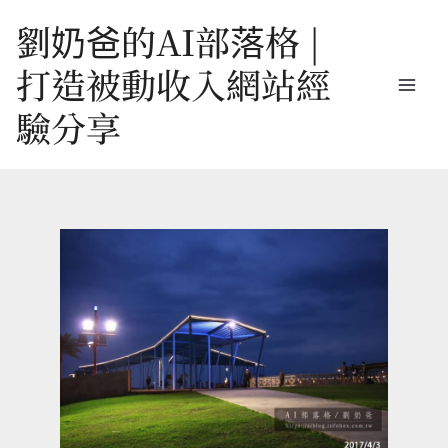
跳
劉奶爸的AI部落格 |
至
打造被動收入網站經
主
驗分享
要
內
容