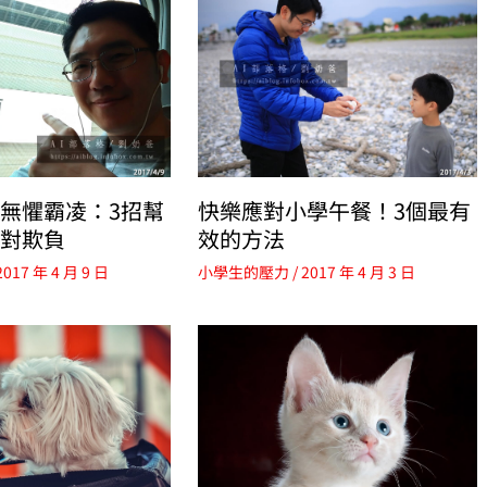
無懼霸凌：3招幫
快樂應對小學午餐！3個最有
對欺負
效的方法
2017 年 4 月 9 日
小學生的壓力
/
2017 年 4 月 3 日