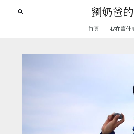
跳
劉奶爸的
搜
至
尋
主
首頁
我在賣什
要
內
容