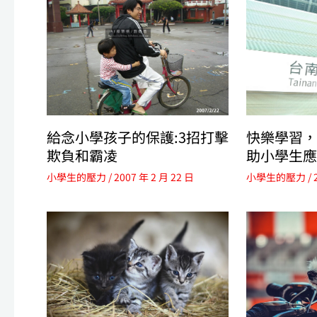
給念小學孩子的保護:3招打擊
快樂學習，
欺負和霸凌
助小學生應
小學生的壓力
/
2007 年 2 月 22 日
小學生的壓力
/