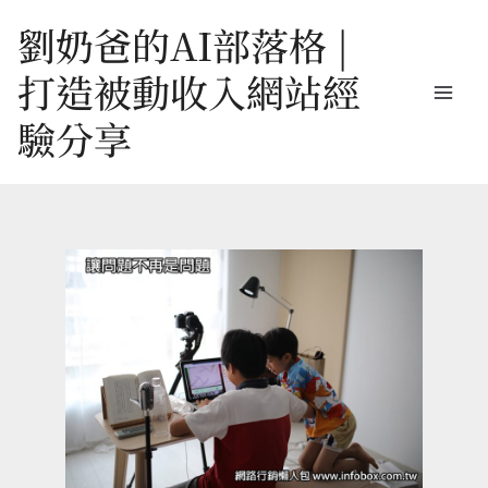
跳
劉奶爸的AI部落格 |
至
打造被動收入網站經
主
驗分享
要
內
容