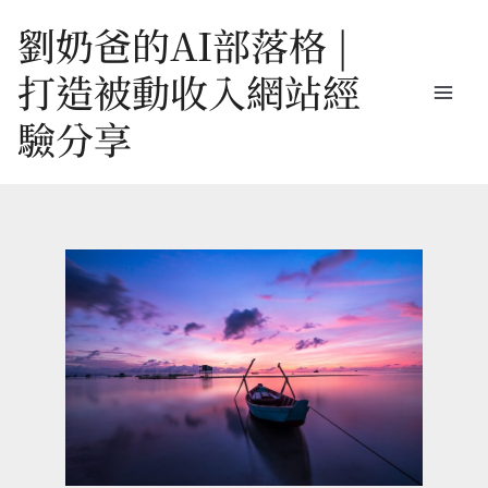
跳
劉奶爸的AI部落格 |
至
打造被動收入網站經
主
驗分享
要
內
容